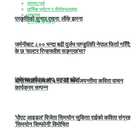
जात्रा/पर्व
धार्मिक पर्यटन र तीर्थस्थलहरू
पुरातत्त्व
प्रकृतिको सुन्दर रचना: लौके झरना
युनेस्को सूचिकृत
जर्मनीबाट ८०० भन्दा बढी दुर्लभ पाण्डुलिपि नेपाल फिर्ता गरिँदै:
के छ ‘वाल्टर रिन्डफ्लीश सङ्ग्रह’मा?
‘ठमेलमा पर्यटक आए, व्यापार बढेन’
योगी नरहरिनाथको ११२ औं जन्मजयन्तीमा कविता वाचन
कार्यक्रम सम्पन्न
‘पोएट आइडल’ विजेता सिमयोन सुकिता राईको कविता संग्रह
‘सिमयोन सिम्फोनी’ विमोचित