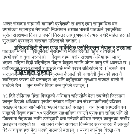
अन्तर संवादमा सहभागी बागमती प्रदेशकी सभासद् एवम् सामुदायिक वन
उपभोक्ता महासङ्घ नेपालकी निवर्तमान अध्यक्ष भारती पाठकले प्राकृतिक
स्रोत संरक्षणमा दिनरात नभनी निरन्तर लाग्नु भएका देशभरका धेरै महिलाहरूको
सुरक्षाको प्रश्नहरू बारम्बार उठिरहेको बताइन् ।
हस्पिटालिटी सेल्स एण्ड मार्केटिङ एसोसिएसन नेपाल र टुरशाला
पाठकले भनिन् —‘प्राकृतिक स्रोतमाथि महिलाहरूको पहुँच र त्यसको
उपभोगको त कुरा परको हो । नेतृत्व तहमा बसेर संरक्षण अभियानमा लाग्नु
भएका महिला दिदी बहिनीहरू बिहान बेलुका नभनि जंगल जानु पर्ने अवस्था छ ।
वहाँहरूको सुरक्षा कसरी र कसले गर्छ भन्ने प्रश्न उठिरहेको छ ।’ उनले वन
मिडियाबीच सहकार्य
संरक्षण र व्यवस्थापनमा लाग्ने क्रममा कैलालीकी नन्दादेवी कुँवरको हात नै
काटिएका जस्ता धेरै घटनाहरू भए पनि वहाँहरूको सुरक्षामा राज्यले चासो नै
राखेको छैन । जुन गम्भीर विषय बन्न पुगेको बताइन् ।
१६ दिने लैङ्गिक हिंसा विरुद्धको अभियान चलिरहेकै बेला रुपन्देही जिल्लामा
कानुन दिएको अधिकार प्रयोग गर्नबाट महिला वन संरक्षणकर्मीलाई वञ्चित
गराइएको घटना सार्वजनिक भएको पाठकले बताइन् । वन ऐनमा स्पष्टसँग वन
समूहको नेतृत्व तहमा ५० प्रतिशत सहभागिता गराउने प्रावधान राखिए पनि सो
जिल्लामा नेतृत्वका लागि उम्मेदवारी दर्ता गर्नबाटै वञ्चित गराएर कानुनको गम्भीर
उलङ्घन गरिएको छ । सो कार्य गर्नमा राज्यका जिम्मेवार संरचनाहरू नै लाग्नुले
धेरै आशङ्काहरू पैदा भएको पाठकले बताइन् । यस्ता कार्यका विरुद्ध अब