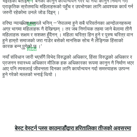
भइरहेको बताइन् । बनेका कानुन कार्यान्वयन गरेर या नयाँ कानुन निर्माण गरी
प्राकृतिक स्रोतमाथि महिलाहरूको पहुँच र उपभोगका लागि आवश्यक कार्य गर्न
जरुरी रहेकोमा उनले जोड दिइन् ।
वरिष्ठ न्यायधिश मल्लले भनिन् —‘नेपालमा हुने सबै परिवर्तनका आन्दोलनहरूमा
खाना
अग्र भागमा महिलाहरू नै देखिन्छन् । तर जब निर्णायक तहमा जाने बेलामा तीनै
महिलाहरू सक्षम र सशक्त हुँदैनन् । महिला चरित्र हिन हुने र पुरुष चरित्र वान
हुने हाम्रो समाजको जरा गाडेर बसेको मानसिक सोच नै लैङ्गिक हिंसाको
कारक बन्न पुगेको छ ।’
होटल
नयाँ संविधान जारी भएसँगै विभेद विरुद्धको अधिकार, हिंसा विरुद्धको अधिकार र
प्रजनन स्वास्थ्य अधिकार मौलिक हक अधिकारका रूपमा कानुन नै निर्माण भएर
आए पनि त्यसलाई जीवन्तता दिनका लागि कार्यान्वयन गर्दा समस्याहरू उत्पन्न
हुने गरेको मल्लको भनाई थियो ।
बेस्ट वेस्टर्न प्लस काठमाडौंद्वारा हरितालिका तीजको अवसरमा