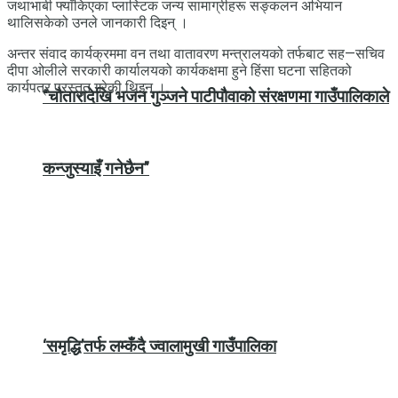
जथाभाबी फ्याँकिएका प्लास्टिक जन्य सामाग्रीहरू सङ्कलन अभियान
थालिसकेको उनले जानकारी दिइन् ।
अन्तर संवाद कार्यक्रममा वन तथा वातावरण मन्त्रालयको तर्फबाट सह—सचिव
दीपा ओलीले सरकारी कार्यालयको कार्यकक्षमा हुने हिंसा घटना सहितको
कार्यपत्र प्रस्तुत गरेकी थिइन् ।
“चौतारादेखि भजन गुञ्जने पाटीपौवाको संरक्षणमा गाउँपालिकाले
कन्जुस्याइँ गनेछैन”
‘समृद्धि’तर्फ लम्कँदै ज्वालामुखी गाउँपालिका