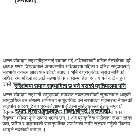
(अन्तर्वार्ता)
अन्तर संवादमा सहभागीहरूलाई स्वागत गर्दै अधिकारकर्मी दलित नेटवर्कका पूर्व
अध्यक्ष गणेश विश्वकर्माले वातावरणीय अधिकारमा महिला र दलित समुदायलाई
सहभागी गराउन आवश्यक रहेको बताए । भूमि र प्राकृतिक स्रोत माथिको
अधिकारमा महिलाहरूलाई सहभागी नगराएसम्म हिंसा अन्तय गर्न कठिन हुने
उनले बताए ।
संरक्षणमा समान सहभागिता छ भने यसको प्रतिफलमा पनि
अन्तर संवादमा सहभागी समुदायको तर्फबाट नवलपरासीको सुनवलबाट आएकी
सामुदायिक वन संरक्षण अभियन्ता सामुदायिक वन उपभोक्ता महासङ्घ नेपालकी
सङ्घीय सदस्य टिचन गुरुङले आफ्नो क्षेत्रमा महिलाहरूलाई वन समूहको
समान वितरण हुनुपर्दछ – मोहन चौधरी (अन्तर्वार्ता)
नेतृत्वमा पुर्‍याउन ठुलो सङ्घर्ष गर्नु परेको बताइन् । उनले बल्ल तल्ल वनको
नेतृत्वमा महिला पुग्न सफल भएका छन् । अब प्राकृतिक स्रोतका रूपमा रहेका
जल, जमिन र जङ्गलको समानुपातिक उपभोगका लागि सङ्घर्ष गर्नुको विकल्प
आफूले नदेखेको बताइन् ।