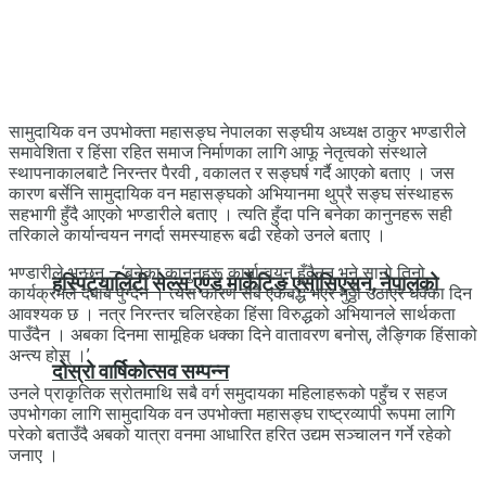
सामुदायिक वन उपभोक्ता महासङ्घ नेपालका सङ्घीय अध्यक्ष ठाकुर भण्डारीले
समावेशिता र हिंसा रहित समाज निर्माणका लागि आफू नेतृत्वको संस्थाले
स्थापनाकालबाटै निरन्तर पैरवी , वकालत र सङ्घर्ष गर्दै आएको बताए । जस
कारण बर्सेनि सामुदायिक वन महासङ्घको अभियानमा थुप्रै सङ्घ संस्थाहरू
सहभागी हुँदै आएको भण्डारीले बताए । त्यति हुँदा पनि बनेका कानुनहरू सही
तरिकाले कार्यान्वयन नगर्दा समस्याहरू बढी रहेको उनले बताए ।
भण्डारीले भन्छन् —‘बनेका कानुनहरू कार्यान्वयन हुँदैनन् भने सानो तिनो
हस्पिट्यालिटी सेल्स एण्ड मार्केटिङ एसोसिएसन, नेपालको
कार्यक्रमले दबाब पुग्दैन । त्यस कारण सबै एकबद्ध भएर मुठ्ठी उठाएर धक्का दिन
आवश्यक छ । नत्र निरन्तर चलिरहेका हिंसा विरुद्धको अभियानले सार्थकता
पाउँदैन । अबका दिनमा सामूहिक धक्का दिने वातावरण बनोस्, लैङ्गिक हिंसाको
अन्त्य होस् ।’
दोस्रो वार्षिकोत्सव सम्पन्न
उनले प्राकृतिक स्रोतमाथि सबै वर्ग समुदायका महिलाहरूको पहुँच र सहज
उपभोगका लागि सामुदायिक वन उपभोक्ता महासङ्घ राष्ट्रव्यापी रूपमा लागि
परेको बताउँदै अबको यात्रा वनमा आधारित हरित उद्यम सञ्चालन गर्ने रहेको
जनाए ।