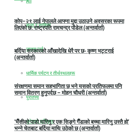
All
कोप–२९ लाई नेपालले आफ्ना मुद्दा उठाउने अवसरका रूपमा
कला र साहित्य
लिएको छ: राष्ट्रपति रामचन्द्र पौडेल (अन्तर्वार्ता)
जात्रा/पर्व
बर्दिया सरकारको आँखादेखि धेरै पर छ- कृष्ण भट्टराई
(अन्तर्वार्ता)
धार्मिक पर्यटन र तीर्थस्थलहरू
संरक्षणमा समान सहभागिता छ भने यसको प्रतिफलमा पनि
समान वितरण हुनुपर्दछ – मोहन चौधरी (अन्तर्वार्ता)
पुरातत्त्व
युनेस्को सूचिकृत
‘भैँसीको पाडो मारिनु र एक सिङ्गे गैँडाको बच्चा मारिनु उस्तै हो’
भन्ने चेतबाट बर्दिया माथि उठेको छ (अन्तर्वार्ता)