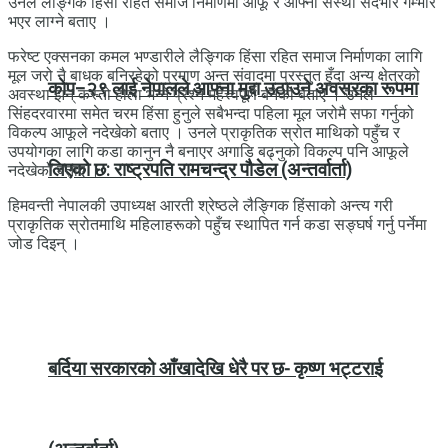
उनले लैङ्गिक हिंसा रहित समाज निर्माणमा आफू र आफ्नो संस्था सदैभरि गम्भीर
भएर लाग्ने बताए ।
फरेष्ट एक्सनका कमल भण्डारीले लैङ्गिक हिंसा रहित समाज निर्माणका लागि
मूल जरो नै बाधक बनिरहेको प्रमाण अन्त संवादमा प्रस्तुत हुँदा अन्य क्षेत्रको
कोप–२९ लाई नेपालले आफ्ना मुद्दा उठाउने अवसरका रूपमा
अवस्था झन् कस्तो होला भन्ने प्रश्न महत्त्वपूर्ण बनेको बताए । उनले
सिंहदरवारमा समेत चरम हिंसा हुनुले सबैभन्दा पहिला मूल जरोमै सफा गर्नुको
विकल्प आफूले नदेखेको बताए । उनले प्राकृतिक स्रोत माथिको पहुँच र
उपयोगका लागि कडा कानुन नै बनाएर अगाडि बढ्नुको विकल्प पनि आफूले
लिएको छ: राष्ट्रपति रामचन्द्र पौडेल (अन्तर्वार्ता)
नदेखेको बताए ।
हिमवन्ती नेपालकी उपाध्यक्ष आरती श्रेष्ठले लैङ्गिक हिंसाको अन्त्य गरी
प्राकृतिक स्रोतमाथि महिलाहरूको पहुँच स्थापित गर्न कडा सङ्घर्ष गर्नु पर्नेमा
जोड दिइन् ।
बर्दिया सरकारको आँखादेखि धेरै पर छ- कृष्ण भट्टराई