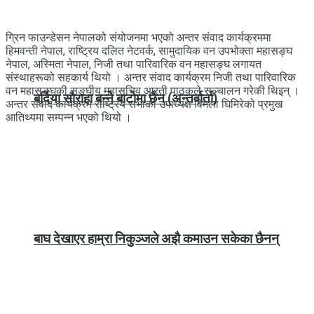
ग्रिन फाउन्डेसन नेपालको संयोजनमा भएको अन्तर संवाद कार्यक्रममा
हिमवन्ती नेपाल, राष्ट्रिय दलित नेटवर्क, सामुदायिक वन उपभोक्ता महासङ्घ
नेपाल, अस्मिता नेपाल, निजी तथा पारिवारिक वन महासङ्घ लगायत
संस्थाहरूको सहकार्य थियो । अन्तर संवाद कार्यक्रम निजी तथा पारिवारिक
वन महासङ्घकी सङ्घीय महासचिव आरती पाठकले सञ्चालन गरेकी थिइन् ।
बर्दिया सौराहा बन्ने बाटोमा छैन (अन्तर्वार्ता)
अन्तर संवाद कार्यक्रम राष्ट्रिय सभाकी उपाध्यक्ष विमला घिमिरेको प्रमुख
आतिथ्यमा सम्पन्न भएको थियो ।
बाघ देखाएर हाम्रा निकुञ्जले अझै कमाउन सकेका छैनन्