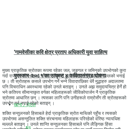
‘गामवेसीका कवि क्षेत्र प्रताप अधिकारी युवा साहित्य
मुख्य प्राकृतिक स्रोतका रूपमा रहेका जल, जङ्गल र जमिनको उपभोगको कुरा
पुरस्कार-२०८१’का उत्कृष्ट ४ कवितासंग्रह घोषणा
गर्दा राज्यका तीन तहका सरकार बिच नै ठुलो विवाद रहँदै आएको मल्लको भनाई
छ । ती स्रोतहरू कसले उपभोग गर्ने भन्ने विवादपछिका धेरै मुद्धाहरु अदालतमा
पनि विचराधिन अवस्थामा रहेको उनले बताइन् । उनले अझ समुदायभित्र हेर्ने हो
भने कतिपय सीमान्तकृत वर्गका महिलाहरूको जीविकोपार्जन नै प्राकृतिक
स्रोतमा आधारित छन् । त्यसका लागि पनि उनीहरूले राम्रोसँग ती स्रोतहरूको
उपभोग गर्न नपाई रहेको बताइन् ।
खाना / होटल
शक्ति सन्तुलनको हिसाबले हेर्दा प्राकृतिक स्रोत माथिको पहुँच र त्यसको
उपभोगमा असन्तुलित शक्ति संरचनामा महिलाहरू परिरहेको वरिष्ठ न्यायधिश
मल्लले बताइन् । उनले शान्ति सन्तुलनका हिसाबले पनि लैङ्गिक हिंसा
All