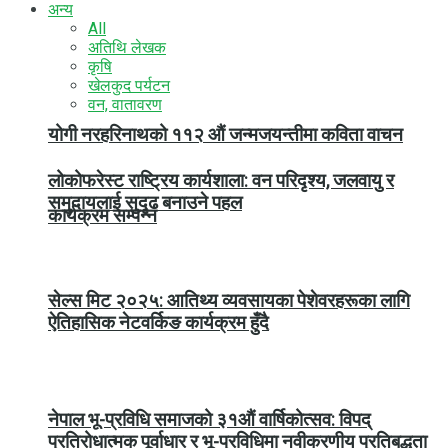
अन्य
All
अतिथि लेखक
कृषि
खेलकुद पर्यटन
वन, वातावरण
योगी नरहरिनाथको ११२ औं जन्मजयन्तीमा कविता वाचन
लोकोफरेस्ट राष्ट्रिय कार्यशाला: वन परिदृश्य, जलवायु र
समुदायलाई सुदृढ बनाउने पहल
कार्यक्रम सम्पन्न
सेल्स मिट २०२५: आतिथ्य व्यवसायका पेशेवरहरूका लागि
ऐतिहासिक नेटवर्किङ कार्यक्रम हुँदै
नेपाल भू-प्रविधि समाजको ३१औं वार्षिकोत्सव: विपद्
प्रतिरोधात्मक पूर्वाधार र भू-प्रविधिमा नवीकरणीय प्रतिबद्धता