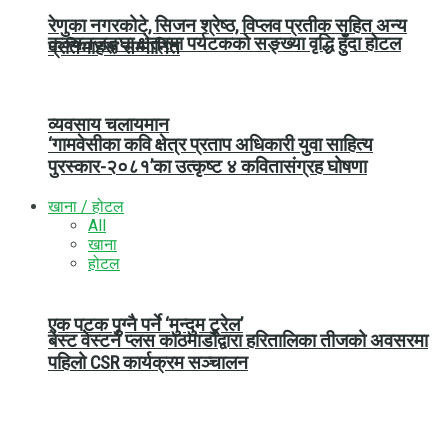
रेणुका नगरकोटे, सिजन श्रेष्ठ, विप्लव प्रतीक सहित अन्य
कञ्चनजङ्घा क्षेत्रमा पर्यटकको सङ्ख्या वृद्धि हुँदा होटल
प्रतिभाहरू सम्मानित
व्यवसाय चलायमान
‘गामवेसीका कवि क्षेत्र प्रताप अधिकारी युवा साहित्य
पुरस्कार-२०८१’का उत्कृष्ट ४ कवितासंग्रह घोषणा
खाना / होटल
All
खाना
होटल
एक पटक पुग्नै पर्ने ‘मुन्दुम ट्रेल’
बेस्ट वेस्टर्न प्लस काठमाडौंद्वारा हरितालिका तीजको अवसरमा
पहिलो CSR कार्यक्रम सञ्चालन