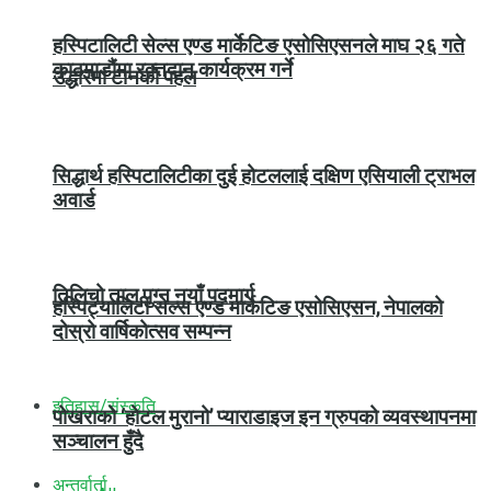
हस्पिटालिटी सेल्स एण्ड मार्केटिङ एसोसिएसनले माघ २६ गते
काठमाडौंमा रक्तदान कार्यक्रम गर्ने
उद्धारमा टानको पहल
सिद्धार्थ हस्पिटालिटीका दुई होटललाई दक्षिण एसियाली ट्राभल
अवार्ड
तिलिचो ताल पुग्न नयाँ पदमार्ग
हस्पिट्यालिटी सेल्स एण्ड मार्केटिङ एसोसिएसन, नेपालको
दोस्रो वार्षिकोत्सव सम्पन्न
इतिहास/संस्कृति
पोखराको ‘होटल मुरानो’ प्याराडाइज इन ग्रुपको व्यवस्थापनमा
सञ्चालन हुँदै
अन्तर्वार्ता