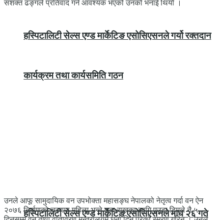
सशक्त ढङ्गले प्रतिवाद गर्न आवश्यक भएको उनको भनाई थियो ।
हस्पिटालिटी सेल्स एण्ड मार्केटिङ एसोसिएसनले गर्यो रक्तदान
कार्यक्रम तथा कार्यसमिति गठन
उनले आफू सामुदायिक वन उपभोक्ता महासङ्घ नेपालको नेतृत्व गर्दा वन ऐन
२०७६ निर्माणको चरणमा महिला भन्ने शब्द राख्नका लागि एउटा टिमले नै ५
हस्पिटालिटी सेल्स एण्ड मार्केटिङ एसोसिएसनले माघ २६ गते
दिनसम्म वन तथा वातावरण मन्त्रालयमै धर्ना दिनु परेको स्मरण गरिन् । उनले