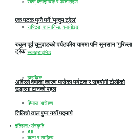
रक्स् क्लाइम्बिङ र पर्वतारोहण
एक पटक पुग्नै पर्ने ‘मुन्दुम ट्रेल’
राफ्टिङ, कायाकिङ, क्यानोइङ
रुकुम पूर्व चुनुवाङको पर्यटकीय याममा पनि सुनसान ‘गुरिल्ला
ट्रेक’
स्काइडाइभिङ
हाइकिङ
अविरल वर्षाका कारण फसेका पर्यटक र सहयोगी टोलीको
उद्धारमा टानको पहल
हिमाल आरोहण
तिलिचो ताल पुग्न नयाँ पदमार्ग
इतिहास/संस्कृति
All
कला र साहित्य