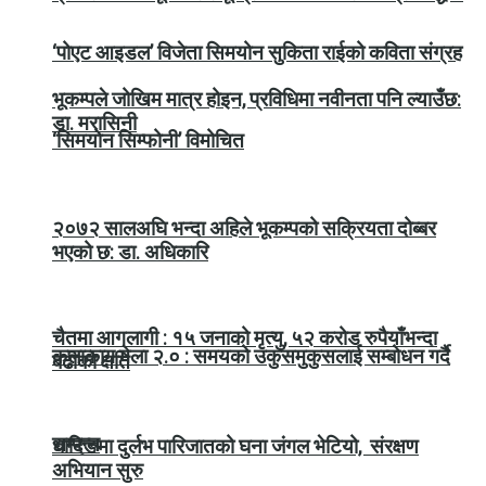
‘पोएट आइडल’ विजेता सिमयोन सुकिता राईको कविता संग्रह
भूकम्पले जोखिम मात्र होइन, प्रविधिमा नवीनता पनि ल्याउँछ:
डा. मरासिनी
‘सिमयोन सिम्फोनी’ विमोचित
२०७२ सालअघि भन्दा अहिले भूकम्पको सक्रियता दोब्बर
भएको छ: डा. अधिकारि
चैतमा आगलागी : १५ जनाको मृत्यु, ५२ करोड रुपैयाँभन्दा
कलाकाग मेला २.० : समयको उकुसमुकुसलाई सम्बोधन गर्दै
बढीको क्षति
सम्पन्न
धादिङमा दुर्लभ पारिजातको घना जंगल भेटियो, संरक्षण
अभियान सुरु