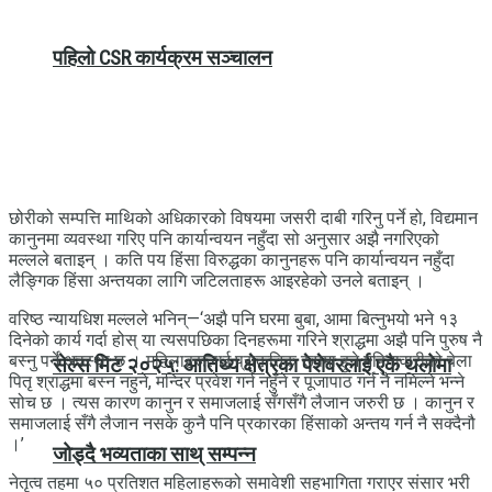
पहिलो CSR कार्यक्रम सञ्चालन
छोरीको सम्पत्ति माथिको अधिकारको विषयमा जसरी दाबी गरिनु पर्ने हो, विद्यमान
कानुनमा व्यवस्था गरिए पनि कार्यान्वयन नहुँदा सो अनुसार अझै नगरिएको
मल्लले बताइन् । कति पय हिंसा विरुद्धका कानुनहरू पनि कार्यान्वयन नहुँदा
लैङ्गिक हिंसा अन्तयका लागि जटिलताहरू आइरहेको उनले बताइन् ।
वरिष्ठ न्यायधिश मल्लले भनिन्—‘अझै पनि घरमा बुबा, आमा बित्नुभयो भने १३
दिनेको कार्य गर्दा होस् या त्यसपछिका दिनहरूमा गरिने श्राद्धमा अझै पनि पुरुष नै
बस्नु पर्ने अवस्था छ । महिलाहरूलाई प्राकृतिक रूपमा हुने महिनावारीको बेला
सेल्स मिट २०२५: आतिथ्य क्षेत्रका पेशेवरलाई एकै थलोमा
पितृ श्राद्धमा बस्न नहुने, मन्दिर प्रवेश गर्न नहुँने र पूजापाठ गर्न नै नमिल्ने भन्ने
सोच छ । त्यस कारण कानुन र समाजलाई सँगसँगै लैजान जरुरी छ । कानुन र
समाजलाई सँगै लैजान नसके कुनै पनि प्रकारका हिंसाको अन्तय गर्न नै सक्दैनौ
।’
जोड्दै भव्यताका साथ् सम्पन्न
नेतृत्व तहमा ५० प्रतिशत महिलाहरूको समावेशी सहभागिता गराएर संसार भरी